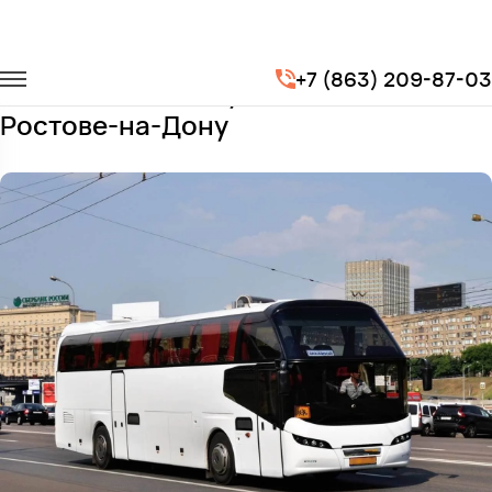
Главная
Автопарк
Автобусы
N116 Cityliner
+7 (863) 209-87-03
Заказать N116 Cityliner с водителем в
Ростове-на-Дону